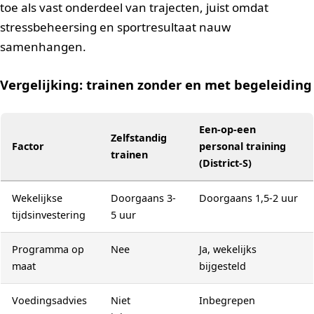
toe als vast onderdeel van trajecten, juist omdat
stressbeheersing en sportresultaat nauw
samenhangen.
Vergelijking: trainen zonder en met begeleiding
Een-op-een
Zelfstandig
Factor
personal training
trainen
(District-S)
Wekelijkse
Doorgaans 3-
Doorgaans 1,5-2 uur
tijdsinvestering
5 uur
Programma op
Nee
Ja, wekelijks
maat
bijgesteld
Voedingsadvies
Niet
Inbegrepen